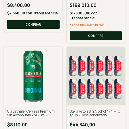
$8.400,00
$189.010,00
$7.560,00
con
Transferencia
$170.109,00
con
Transferencia
3
x
$63.003,33
sin interés
Clausthaler Cerveza Premium
Stella Artois Sin Alcohol 474 Ml x
Sin Alcohol lata x 500 ml -
12 un - Desalcoholizado
Desalcoholizado
$8.110,00
$44.340,00