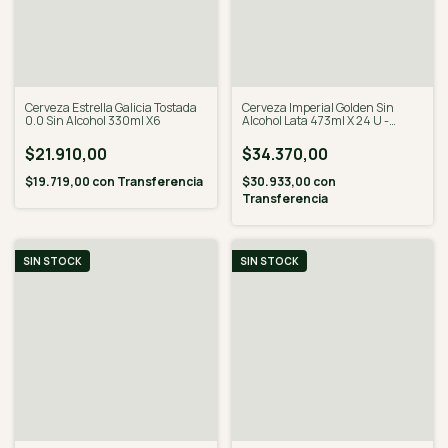
Cerveza Estrella Galicia Tostada
Cerveza Imperial Golden Sin
0.0 Sin Alcohol 330ml X6
Alcohol Lata 473ml X 24 U -
Desalcoholizado
$21.910,00
$34.370,00
$19.719,00
con
Transferencia
$30.933,00
con
Transferencia
SIN STOCK
SIN STOCK