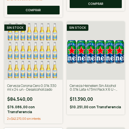
SIN STOCK
SIN STOCK
Cerveza Corona Cero 0.0% 330
Cerveza Heineken Sin Alcohol
ml x 24 un - Desalcoholizado
0.0% Lata 473ml Pack X 6 U -
Desalcoholizado
$84.540,00
$11.390,00
$76.086,00
con
$10.251,00
con
Transferencia
Transferencia
2
x
$42.270,00
sin interés