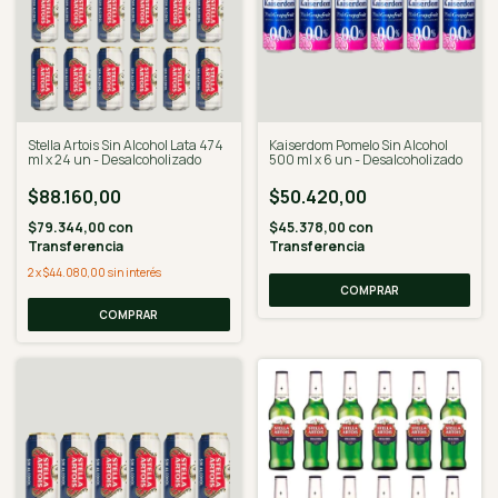
Stella Artois Sin Alcohol Lata 474
Kaiserdom Pomelo Sin Alcohol
ml x 24 un - Desalcoholizado
500 ml x 6 un - Desalcoholizado
$88.160,00
$50.420,00
$79.344,00
con
$45.378,00
con
Transferencia
Transferencia
2
x
$44.080,00
sin interés