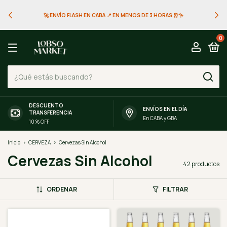
🚀 ENVÍO FLASH EN CABA 📍 EN MENOS DE 3 HORAS ⏰✨
0
DESCUENTO
ENVÍOS EN EL DÍA
TRANSFERENCIA
En CABA y GBA
10 % OFF
Inicio
>
CERVEZA
>
Cervezas Sin Alcohol
Cervezas Sin Alcohol
42 productos
ORDENAR
FILTRAR